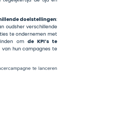
hillende doelstellingen
:
an oudsher verschillende
acties te ondernemen met
 vinden om
de KPI’s te
t
van hun campagnes te
ncercampagne te lanceren