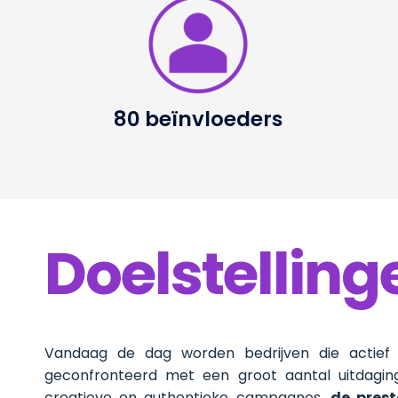
80 beïnvloeders
Doelstelling
Vandaag de dag worden bedrijven die actief 
geconfronteerd met een groot aantal uitdagi
creatieve en authentieke campagnes,
de prest