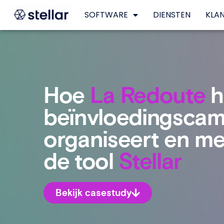
SOFTWARE
DIENSTEN
KLA
Hoe
La Redoute
h
beïnvloedingsca
organiseert en m
de tool
Stellar
Bekijk casestudy