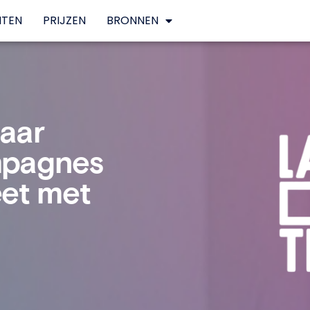
NTEN
PRIJZEN
BRONNEN
aar
mpagnes
eet met