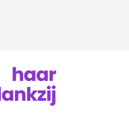
 haar
ankzij