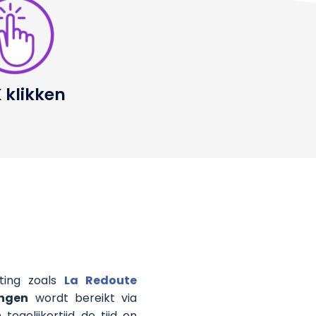
 klikken
eting zoals
La Redoute
ingen
wordt bereikt via
tegelijkertijd de tijd en