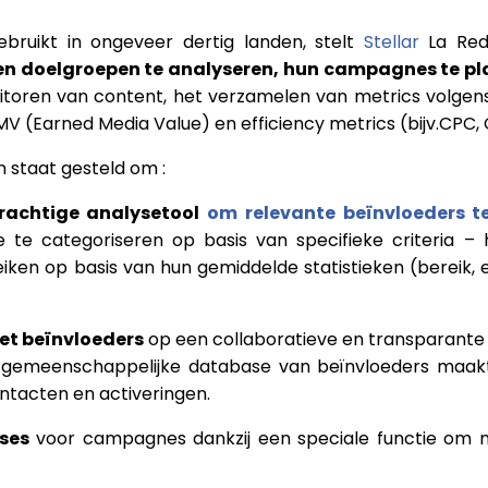
ebruikt in ongeveer dertig landen, stelt
Stellar
La Red
en doelgroepen te analyseren, hun campagnes te pl
itoren van content, het verzamelen van metrics volge
 (Earned Media Value) en efficiency metrics (bijv.CPC, 
 staat gesteld om :
rachtige analysetool
om relevante beïnvloeders t
te categoriseren op basis van specifieke criteria – h
bereiken op basis van hun gemiddelde statistieken (bere
et beïnvloeders
op een collaboratieve en transparante
en gemeenschappelijke database van beïnvloeders maa
ntacten en activeringen.
ses
voor campagnes dankzij een speciale functie om 