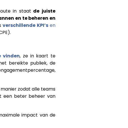
oute in staat
de juiste
annen en te beheren en
ns
verschillende KPI’s
en
CPE).
e vinden
, ze in kaart te
et bereikte publiek, de
ik, engagementpercentage,
 manier zodat alle teams
kt een beter beheer van
maximale impact van de