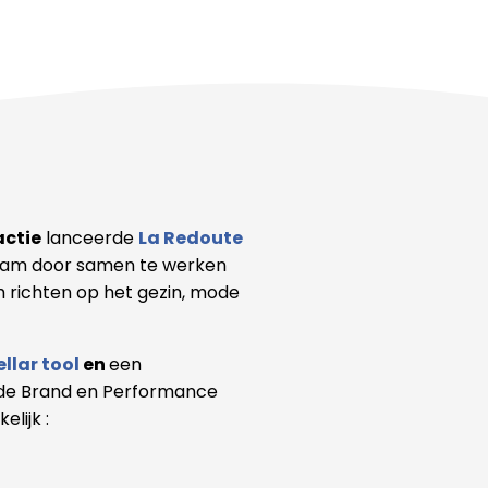
actie
lanceerde
La Redoute
ram door samen te werken
 richten op het gezin, mode
ellar tool
en
een
de Brand en Performance
lijk :