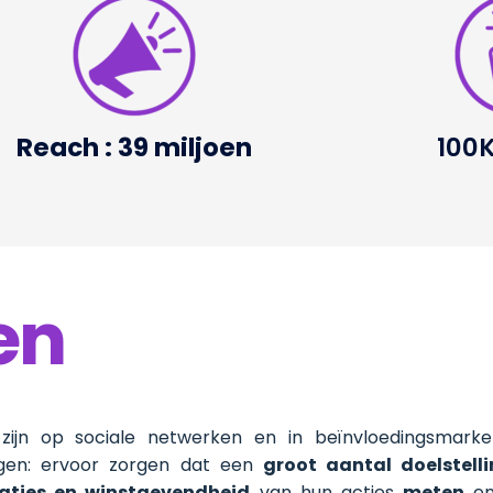
Reach : 39 miljoen
100K
en
zijn op sociale netwerken en in beïnvloedingsmark
ngen: ervoor zorgen dat een
groot aantal doelstell
aties en winstgevendheid
van hun acties
meten
en 