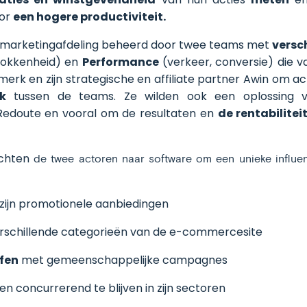
oor
een hogere productiviteit.
de marketingafdeling beheerd door twee teams met
versc
rokkenheid) en
Performance
(verkeer, conversie) die v
erk en zijn strategische en affiliate partner Awin om 
k
tussen de teams. Ze wilden ook een oplossing
edoute en vooral om de resultaten en
de rentabilitei
chten
de twee actoren naar
software om een unieke influe
zijn promotionele aanbiedingen
rschillende categorieën van de e-commercesite
fen
met gemeenschappelijke campagnes
 en concurrerend te blijven in zijn sectoren