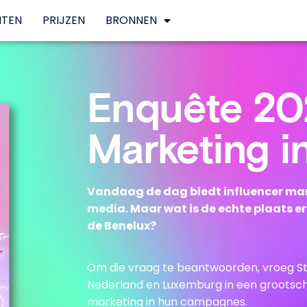
NTEN
PRIJZEN
BRONNEN
Enquête 202
Marketing i
Vandaag de dag biedt influencer mar
media. Maar wat is de echte plaats e
de Benelux?
Om die vraag te beantwoorden, vroeg Ste
Nederland en Luxemburg in een grootsch
marketing in hun campagnes.