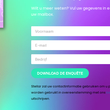
Wilt u meer weten? Vul uw gegevens in e
uw mailbox.
DOWNLOAD DE ENQUÊTE
Stellar zal uw contactinformatie gebruiken om u 
worden gebruikt in overeenstemming met ons
be
uitschrijven
.