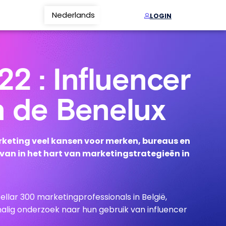
Nederlands
Français
LOGIN
2 : Influencer
n de Benelux
keting veel kansen voor merken, bureaus en
rvan in het hart van marketingstrategieën in
llar 300 marketingprofessionals in België,
alig onderzoek naar hun gebruik van influencer