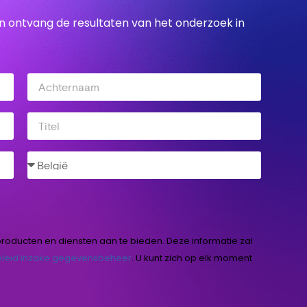
n ontvang de resultaten van het onderzoek in
producten en diensten aan te bieden. Deze informatie zal
leid inzake gegevensbeheer
.
U kunt zich op elk moment