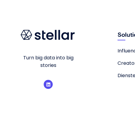
Solut
Influe
Turn big data into big
Creato
stories
Dienst