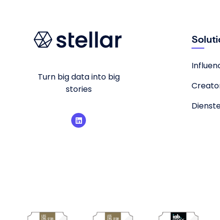
Solut
Influe
Turn big data into big
Creato
stories
Dienst