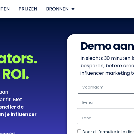
NTEN
PRIJZEN
BRONNEN
Demo aan
ators.
In slechts 30 minuten la
besparen, betere crea
 ROI.
influencer marketing t
aan
 fit. Met
 sneller de
n je influencer
Door dit formulier in te d