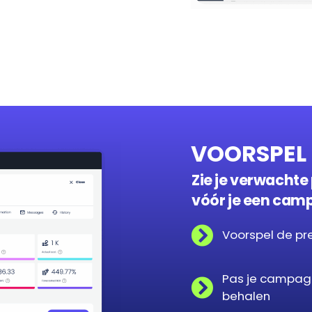
VOORSPEL 
Zie je verwachte
vóór je een cam
Voorspel de pr
Pas je campag
behalen