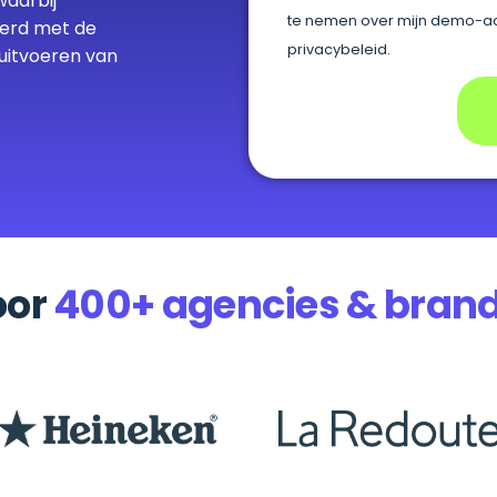
waarbij
te nemen over mijn demo-aa
erd met de
privacybeleid.
 uitvoeren van
oor
400+ agencies & bran