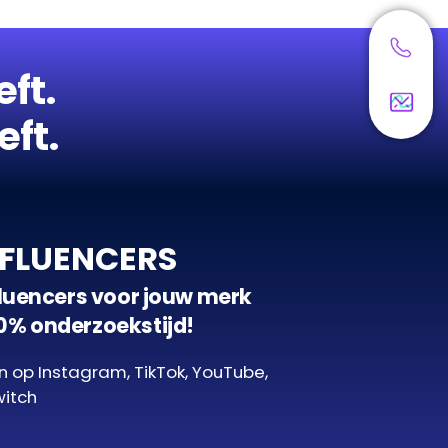
eft.
eft.
NFLUENCERS
nfluencers voor jouw merk
0% onderzoekstijd!
n op Instagram, TikTok, YouTube,
witch