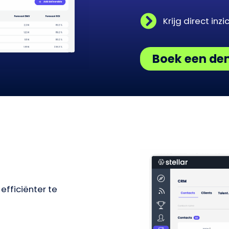
Krijg direct inz
Boek een d
efficiënter te