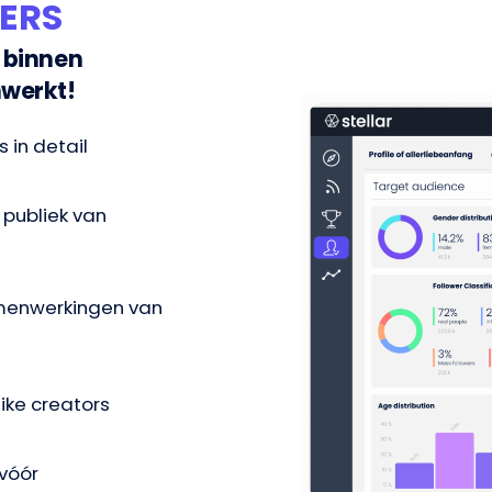
ERS
 binnen
nwerkt!
 in detail
 publiek van
amenwerkingen van
like creators
 vóór