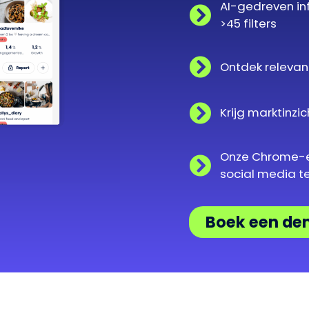
AI-gedreven in
>45 filters
Ontdek relevant
Krijg marktinz
Onze Chrome-ex
social media te
Boek een d