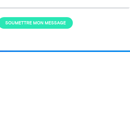
SOUMETTRE MON MESSAGE
ions
À propos
rme d’influence
Stellar Tech