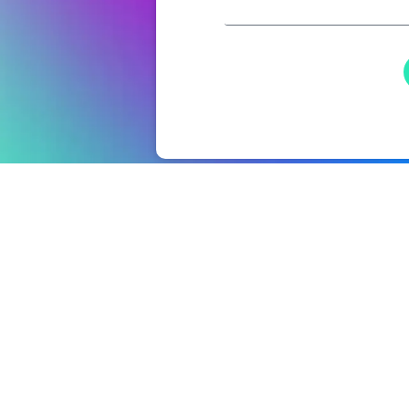
Solut
Platefo
Turn big data into big