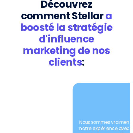
Découvrez
comment Stellar
a
boosté la stratégie
d'influence
marketing de nos
clients
:
deux
Avec la suite Stellar, nous avons enfin
 par
trouvé une solution qui accélère
és.
significativement nos processus
ses
d'agence et fournit des données
fiables pour des décisions de
urs
campagne éclairées. Nous avons été
erche
particulièrement impressionnés par le