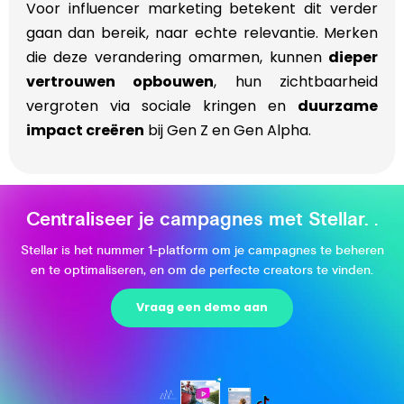
Voor influencer marketing betekent dit verder
gaan dan bereik, naar echte relevantie. Merken
die deze verandering omarmen, kunnen
dieper
vertrouwen opbouwen
, hun zichtbaarheid
vergroten via sociale kringen en
duurzame
impact creëren
bij Gen Z en Gen Alpha.
Centraliseer je campagnes met Stellar.
.
Stellar is het nummer 1-platform om je campagnes te beheren
en te optimaliseren, en om de perfecte creators te vinden.
Vraag een demo aan