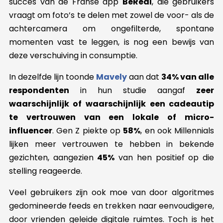
succes van de Franse app
BeReal
, die gebruikers
vraagt om foto’s te delen met zowel de voor- als de
achtercamera om ongefilterde, spontane
momenten vast te leggen, is nog een bewijs van
deze verschuiving in consumptie.
In dezelfde lijn toonde
Mavely
aan dat
34% van alle
respondenten
in hun studie aangaf
zeer
waarschijnlijk of waarschijnlijk een cadeautip
te vertrouwen van een lokale of micro-
influencer
. Gen Z piekte op
58%
, en ook Millennials
lijken meer vertrouwen te hebben in bekende
gezichten, aangezien
45%
van hen positief op die
stelling reageerde.
Veel gebruikers zijn ook moe van door algoritmes
gedomineerde feeds en trekken naar eenvoudigere,
door vrienden geleide digitale ruimtes. Toch is het