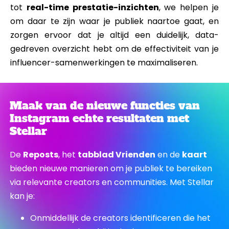
tot
real-time prestatie-inzichten
, we helpen je
om daar te zijn waar je publiek naartoe gaat, en
zorgen ervoor dat je altijd een duidelijk, data-
gedreven overzicht hebt om de effectiviteit van je
influencer-samenwerkingen te maximaliseren.
Maak van de nieuwe functies van
Instagram echte resultaten met
Stellar
De
Reposts
, het
tabblad Vrienden
en de
kaart
bieden nieuwe manieren om je publiek te bereiken
via relevante creators en communities. Met Stellar
kan je:
Onmiddellijk de creators identificeren die het