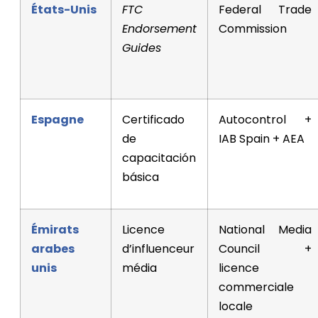
États-Unis
FTC
Federal Trade
Endorsement
Commission
Guides
Espagne
Certificado
Autocontrol +
de
IAB Spain + AEA
capacitación
básica
Émirats
Licence
National Media
arabes
d’influenceur
Council +
unis
média
licence
commerciale
locale