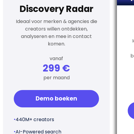
Discovery Radar
Ideaal voor merken & agencies die
creators willen ontdekken,
analyseren en mee in contact
komen.
b
vanaf
299 €
per maand
Demo boeken
•
440M+ creators
•
AI-Powered search