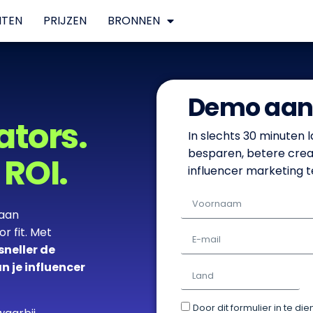
NTEN
PRIJZEN
BRONNEN
Demo aan
ators.
In slechts 30 minuten la
besparen, betere crea
 ROI.
influencer marketing t
aan
 fit. Met
 sneller de
n je influencer
Door dit formulier in te d