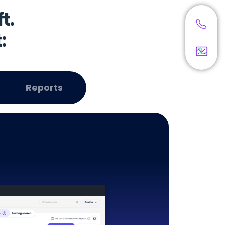
t.
:
Reports