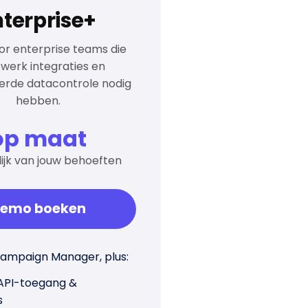
nterprise+
or enterprise teams die
werk integraties en
rde datacontrole nodig
hebben.
op maat
ijk van jouw behoeften
emo boeken
 Campaign Manager, plus:
 API-toegang &
s