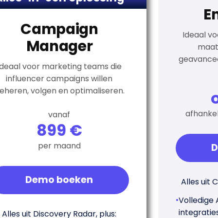
E
Campaign
Ideaal vo
Manager
maat
geavancee
Ideaal voor marketing teams die
influencer campaigns willen
eheren, volgen en optimaliseren.
afhankel
vanaf
899 €
per maand
D
Demo boeken
Alles uit
•
Volledige
integratie
Alles uit Discovery Radar, plus: