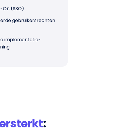
gn-On (SSO)
rde gebruikersrechten
de implementatie-
ning
ersterkt
: