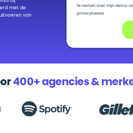
waarbij
te nemen over mijn demo-aa
erd met de
privacybeleid.
 uitvoeren van
oor
400+ agencies & merk