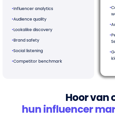
•
C
•
Influencer analytics
w
•
Audience quality
•
A
•
Lookalike discovery
•
P
•
Brand safety
S
•
Social listening
•
G
k
•
Competitor benchmark
Hoor van o
hun influencer mar