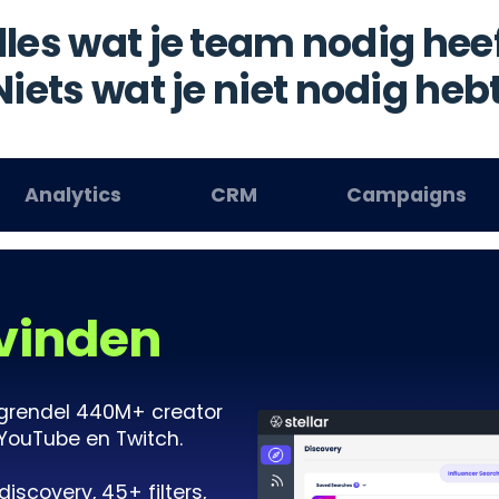
lles wat je team nodig heef
Niets wat je niet nodig hebt
Analytics
CRM
Campaigns
 vinden
ntgrendel 440M+ creator
 YouTube en Twitch.
iscovery, 45+ filters,