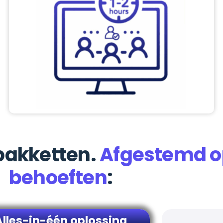
pakketten.
Afgestemd o
behoeften
:
Alles-in-één oplossing