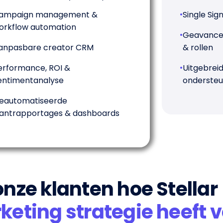
•
ampaign management &
Single Si
orkflow automation
•
Geavancee
anpasbare creator CRM
& rollen
•
erformance, ROI &
Uitgebrei
entimentanalyse
ondersteu
eautomatiseerde
lantrapportages & dashboards
nze klanten hoe Stellar
keting strategie heeft v