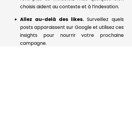
choisis aident au contexte et à l’indexation.
Allez au-delà des likes.
Surveillez quels
posts apparaissent sur Google et utilisez ces
insights pour nourrir votre prochaine
campagne.
Le marketing d’influence est entré dans l’ère du
SEO. Avec les bons créateurs, les bons briefs et
les bons outils, votre marque peut sécuriser une
visibilité qui dure bien après la fin de la
campagne.
Maîtrisez le SEO Instagram avec
Stellar